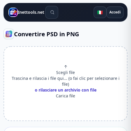
Strumenti di ricerca
🇮🇹
Inettools.net
Accedi
Convertire PSD in PNG
↑
Scegli file
Trascina e rilascia i file qui... (o fai clic per selezionare i
file)
o rilasciare un archivio con file
Carica file