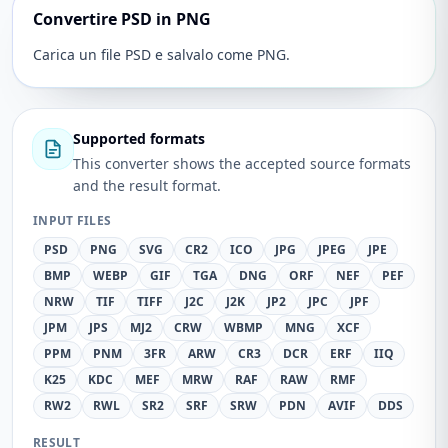
Convertire PSD in PNG
Carica un file PSD e salvalo come PNG.
Supported formats
This converter shows the accepted source formats
and the result format.
INPUT FILES
PSD
PNG
SVG
CR2
ICO
JPG
JPEG
JPE
BMP
WEBP
GIF
TGA
DNG
ORF
NEF
PEF
NRW
TIF
TIFF
J2C
J2K
JP2
JPC
JPF
JPM
JPS
MJ2
CRW
WBMP
MNG
XCF
PPM
PNM
3FR
ARW
CR3
DCR
ERF
IIQ
K25
KDC
MEF
MRW
RAF
RAW
RMF
RW2
RWL
SR2
SRF
SRW
PDN
AVIF
DDS
RESULT