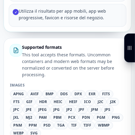
Utilizza il risultato per app mobili, app web
✓
progressive, favicon e risorse del negozio.
Supported formats
This tool accepts these formats. Uncommon
containers and modern web formats may be
normalized or converted on the server before
processing.
IMAGES
APNG
AVIF
BMP
DDS
DPX
EXR
FITS
FTS
GIF
HDR
HEIC
HEIF
ICO
J2C
J2K
JPC
JPE
JPEG
JPG
JP2
JPF
JPM
JPS
JXL
MJ2
PAM
PBM
PCX
PDN
PGM
PNG
PNM
PPM
PSD
TGA
TIF
TIFF
WBMP
WEBP
SVG