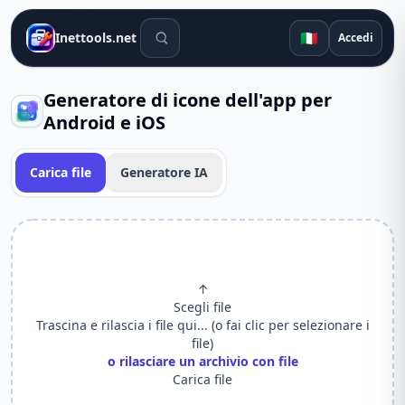
Strumenti di ricerca
🇮🇹
Inettools.net
Accedi
Generatore di icone dell'app per
Android e iOS
Carica file
Generatore IA
↑
Scegli file
Trascina e rilascia i file qui... (o fai clic per selezionare i
file)
o rilasciare un archivio con file
Carica file