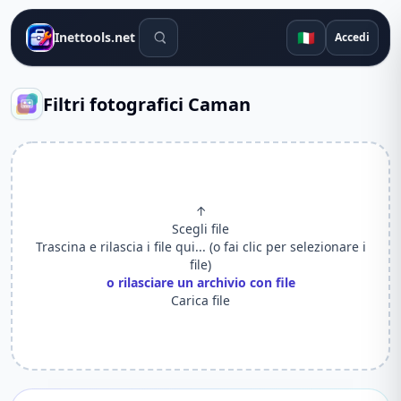
Strumenti di ricerca
🇮🇹
Inettools.net
Accedi
Filtri fotografici Caman
↑
Scegli file
Trascina e rilascia i file qui... (o fai clic per selezionare i
file)
o rilasciare un archivio con file
Carica file