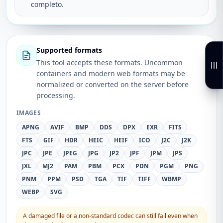
completo.
Supported formats
This tool accepts these formats. Uncommon
containers and modern web formats may be
normalized or converted on the server before
processing.
IMAGES
APNG
AVIF
BMP
DDS
DPX
EXR
FITS
FTS
GIF
HDR
HEIC
HEIF
ICO
J2C
J2K
JPC
JPE
JPEG
JPG
JP2
JPF
JPM
JPS
JXL
MJ2
PAM
PBM
PCX
PDN
PGM
PNG
PNM
PPM
PSD
TGA
TIF
TIFF
WBMP
WEBP
SVG
A damaged file or a non-standard codec can still fail even when