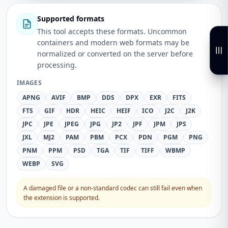
Supported formats
This tool accepts these formats. Uncommon
containers and modern web formats may be
normalized or converted on the server before
processing.
IMAGES
APNG
AVIF
BMP
DDS
DPX
EXR
FITS
FTS
GIF
HDR
HEIC
HEIF
ICO
J2C
J2K
JPC
JPE
JPEG
JPG
JP2
JPF
JPM
JPS
JXL
MJ2
PAM
PBM
PCX
PDN
PGM
PNG
PNM
PPM
PSD
TGA
TIF
TIFF
WBMP
WEBP
SVG
A damaged file or a non-standard codec can still fail even when
the extension is supported.