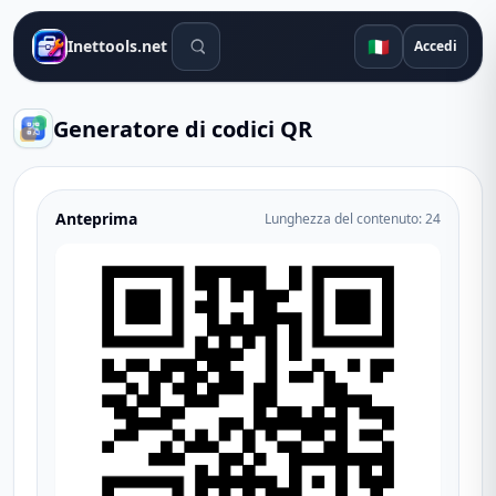
Strumenti di ricerca
🇮🇹
Inettools.net
Accedi
Generatore di codici QR
Anteprima
Lunghezza del contenuto
:
24