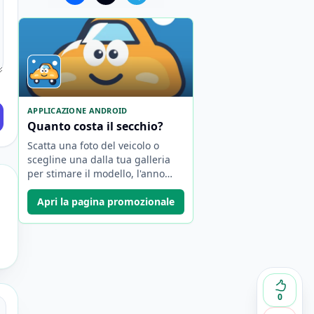
APPLICAZIONE ANDROID
Quanto costa il secchio?
Scatta una foto del veicolo o
scegline una dalla tua galleria
per stimare il modello, l'anno
approssimativo e il valore di
mercato.
Apri la pagina promozionale
0