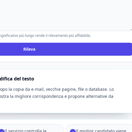
gnificativo più lungo rende il rilevamento più affidabile.
Rileva
difica del testo
dopo la copia da e-mail, vecchie pagine, file o database. Lo
stra la migliore corrispondenza e propone alternative da
Il servizio controlla le
Il miglior candidato viene