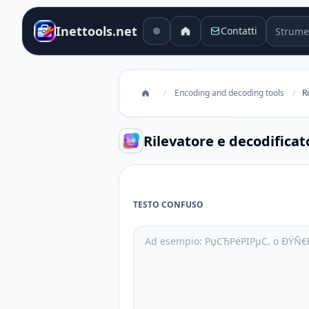
Strument
Inettools.net
Contatti
/
Encoding and decoding tools
/
R
Rilevatore e decodificato
TESTO CONFUSO