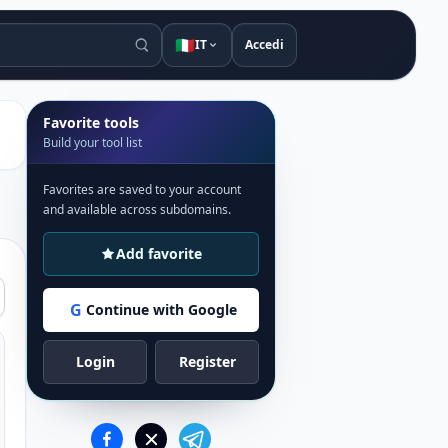
🇮🇹
IT
Accedi
Favorite tools
Build your tool list
Favorites are saved to your account
and available across subdomains.
Add favorite
G
Continue with Google
Login
Register